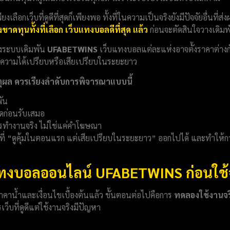
งเลือกเว็บที่ดูดีที่สุดก็เพียงพอ ทั้งที่ในความเป็นจริงยังมีปัจจัยอื่นที
ขาดทุนทั้งที่เลือก เว็บแทงบอลดีที่สุด แล้ว
ก่อนจะตัดสินใจวางเดิมพ
องระบบเดิมพัน
UFABETWINS
เว็บแทงบอลแต่ละแห่งอาจตั้งราคาต่างกัน
็นความได้เปรียบหรือเสียเปรียบในระยะยาว
ตุผล ควรเรียงลำดับการพิจารณาแบบนี้
พัน
ยดก่อนรับเสมอ
รทำงานจริง ไม่ใช่แค่คำโฆษณา
บที่ “ดูคุ้มในตอนแรก แต่เสียเปรียบในระยะยาว” ออกไปได้ และทำให้ก
แทงบอลออนไลน์
UFABETWINS
ก่อนใช้
ราคาน้ำและเงื่อนไขเบื้องต้นแล้ว ขั้นตอนต่อไปคือการ
ทดลองใช้งานจริ
รเว็บที่ดูดีแต่ใช้งานจริงมีปัญหา