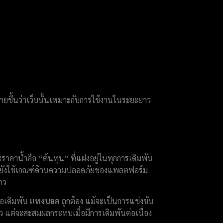
ายขึ้นว่าเว็บนั้นเหมาะกับการใช้งานในระยะยาว
ะราคาน้ำคือ “ต้นทุน” ที่แฝงอยู่ในทุกการเดิมพัน
มากยังใช้เกณฑ์ด้านความปลอดภัยของแพลตฟอร์ม
าว
่อเดิมพัน
แทงบอล
ถูกต้อง แม้จะเป็นการแข่งขัน
ยว แต่จะสะสมผลกระทบเมื่อมีการเดิมพันต่อเนื่อง