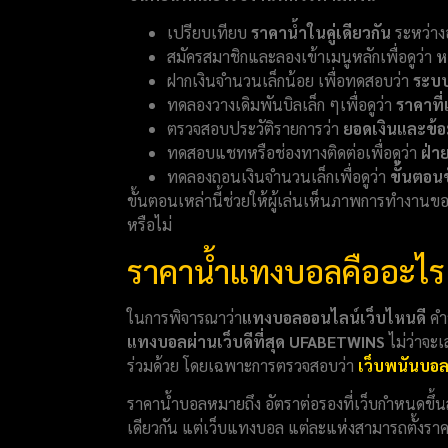
เปรียบเทียบ
ราคาน้ำในคู่เดียวกัน
ระหว่างอ
สมัครสมาชิกและลองเข้าเมนูหลักเพื่อดูว่า
ห
ฝากเงินจำนวนเล็กน้อย เพื่อทดสอบว่า
ระบบ
ทดลองวางเดิมพันบิลเล็ก ๆเพื่อดูว่า
ราคาที่
ตรวจสอบประวัติรายการว่า
ยอดเงินและข้อม
ทดสอบแชทหรือช่องทางติดต่อเพื่อดูว่า
ฝ่า
ทดลองถอนเงินจำนวนเล็กเพื่อดูว่า
ขั้นตอน
ขั้นตอนเหล่านี้ช่วยให้ผู้เล่นเห็นภาพการทำงานข
หรือไม่
ราคาน้ำแทงบอลคืออะไร 
ในการพิจารณาว่า
แทงบอลออนไลน์เว็บไหนดี
คำว
แทงบอลผ่านเว็บดีที่สุด UFABETWINS
ไม่ว่าจะ
ร่วมด้วย โดยเฉพาะการตรวจสอบว่า
เว็บพนันบอ
ราคาน้ำบอลหมายถึง อัตราต่อรองที่เว็บกำหนดขึ้นส
เดียวกัน แต่เว็บแทงบอล แต่ละแห่งสามารถตั้งราคา