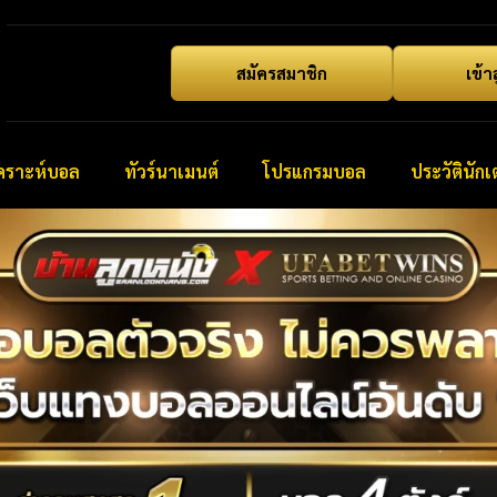
สมัครสมาชิก
เข้า
เคราะห์บอล
ทัวร์นาเมนต์
โปรแกรมบอล
ประวัตินักเ