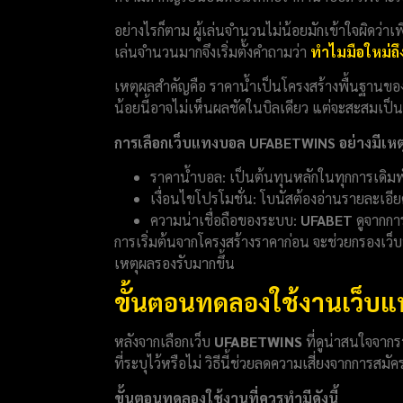
อย่างไรก็ตาม ผู้เล่นจำนวนไม่น้อยมักเข้าใจผิดว่าเพีย
เล่นจำนวนมากจึงเริ่มตั้งคำถามว่า
ทำไมมือใหม่ถึง
เหตุผลสำคัญคือ ราคาน้ำเป็นโครงสร้างพื้นฐานข
น้อยนี้อาจไม่เห็นผลชัดในบิลเดียว แต่จะสะสมเป
การเลือกเว็บแทงบอล
UFABETWINS
อย่างมีเห
ราคาน้ำบอล: เป็นต้นทุนหลักในทุกการเดิม
เงื่อนไขโปรโมชั่น: โบนัสต้องอ่านรายละเอี
ความน่าเชื่อถือของระบบ:
UFABET
ดูจากกา
การเริ่มต้นจากโครงสร้างราคาก่อน จะช่วยกรองเว็
เหตุผลรองรับมากขึ้น
ขั้นตอนทดลองใช้งานเว็บ
หลังจากเลือกเว็บ
UFABETWINS
ที่ดูน่าสนใจจาก
ที่ระบุไว้หรือไม่ วิธีนี้ช่วยลดความเสี่ยงจากการสมัค
ขั้นตอนทดลองใช้งานที่ควรทำมีดังนี้