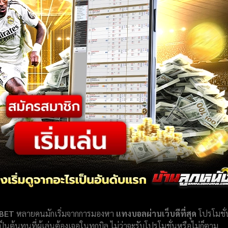
ABET
หลายคนมักเริ่มจากการมองหา
แทงบอลผ่านเว็บดีที่สุด
โปรโมชั่
้นทุนที่ผู้เล่นต้องเจอในทุกบิล ไม่ว่าจะรับโปรโมชั่นหรือไม่ก็ตาม