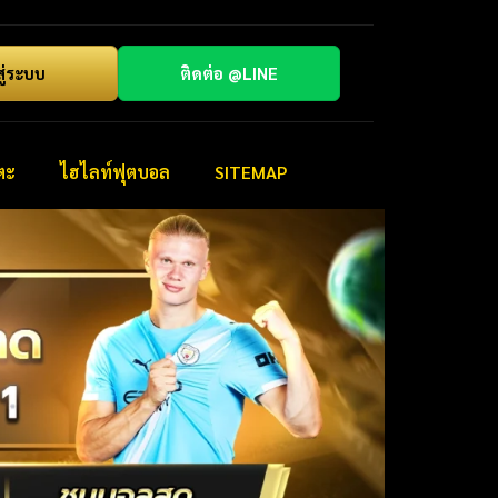
สู่ระบบ
ติดต่อ @LINE
ตะ
ไฮไลท์ฟุตบอล
SITEMAP