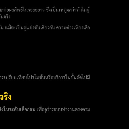
่ส่งผลต่อผลลัพธ์ในระยะยาว ซึ่งเป็นเหตุผลว่าทำไมผู้
ันจริง
 แม้จะเป็นคู่แข่งขันเดียวกัน ความต่างเพียงเล็ก
ารเปรียบเทียบโปรโมชั่นหรือบริการในขั้นถัดไปมี
จริง
งในระดับเล็กก่อน
เพื่อดูว่าระบบทำงานตรงตาม