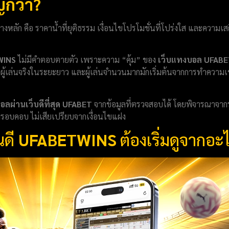
ญกว่า?
่างหลัก คือ ราคาน้ำที่ยุติธรรม เงื่อนไขโปรโมชั่นที่โปร่งใส และความ
WINS
ไม่มีคำตอบตายตัว เพราะความ “คุ้ม” ของ
เว็บแทงบอล UFAB
่อผู้เล่นจริงในระยะยาว และผู้เล่นจำนวนมากมักเริ่มต้นจากการทำความเ
ลผ่านเว็บดีที่สุด
UFABET
จากข้อมูลที่ตรวจสอบได้ โดยพิจารณาจากร
งรอบคอบ ไม่เสียเปรียบจากเงื่อนไขแฝง
นดี
UFABETWINS
ต้องเริ่มดูจากอ