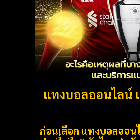
แทงบอลออนไลน์ เว็บ
ก่อนเลือก แทงบอลออนไล