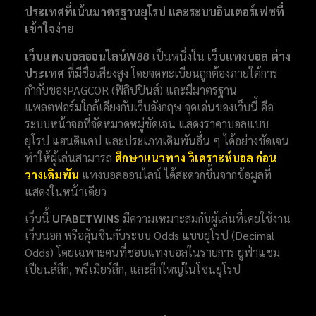
ประเทศที่เน้นมาตรฐานยุโรป และระบบอินเตอร์เฟซที่
เข้าใจง่าย
เว็บแทงบอลออนไลน์W88
เป็นหนึ่งใน
เว็บแทงบอล ต่าง
ประเทศ
ที่มีชื่อเสียงสูง โดยจดทะเบียนถูกต้องภายใต้การ
กำกับของ
PAGCOR (ฟิลิปปินส์)
และมีมาตรฐาน
แพลตฟอร์มใกล้เคียงกับเว็บอังกฤษ จุดเด่นของเว็บนี้ คือ
ระบบหน้าจอที่จัดหมวดหมู่ชัดเจน แสดงราคาบอลแบบ
ยุโรป แฮนดิแคป และประเภทเดิมพันอื่น ๆ ได้อย่างชัดเจน
ทำให้ผู้เล่นสามารถ
ศึกษาแนวทาง วิเคราะห์บอล ก่อน
วางเดิมพัน
แทงบอลออนไลน์ ได้สะดวกขึ้นจากข้อมูลที่
แสดงในหน้าเดียว
เว็บนี้
UFABETWINS
มีความเหมาะสมกับผู้เล่นที่เคยใช้งาน
เว็บนอก หรือคุ้นชินกับระบบ Odds แบบยุโรป (Decimal
Odds) โดยเฉพาะคนที่ชอบแทงบอลในรายการ
ยูฟ่าแชม
เปียนส์ลีก, พรีเมียร์ลีก
, และลีกใหญ่ในโซนยุโรป