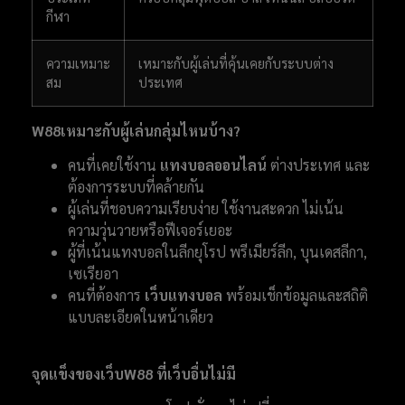
กีฬา
ความเหมาะ
เหมาะกับผู้เล่นที่คุ้นเคยกับระบบต่าง
สม
ประเทศ
W88เหมาะกับผู้เล่นกลุ่มไหนบ้าง?
คนที่เคยใช้งาน
แทงบอลออนไลน์
ต่างประเทศ และ
ต้องการระบบที่คล้ายกัน
ผู้เล่นที่ชอบความเรียบง่าย ใช้งานสะดวก ไม่เน้น
ความวุ่นวายหรือฟีเจอร์เยอะ
ผู้ที่เน้นแทงบอลในลีกยุโรป
พรีเมียร์ลีก
,
บุนเดสลีกา
,
เซเรียอา
คนที่ต้องการ
เว็บแทงบอล
พร้อมเช็กข้อมูลและสถิติ
แบบละเอียดในหน้าเดียว
จุดแข็งของเว็บW88 ที่เว็บอื่นไม่มี