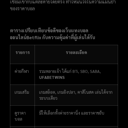
เชื่อมเข้ากับแต่ละค่ายโดยตรง ทำให้มั่นใจในความแม่นยำ
ของราคาบอล
ตารางเปรียบเทียบข้อดีของเว็บแทงบอล
ออนไลน์Betflix กับความคุ้มค่าที่ผู้เล่นได้รับ
รายการ
รายละเอียด
ค่ายกีฬา
รวมหลายเจ้า ได้แก่ BTi, SBO, SABA,
UFABETWINS
เกมเสริม
เกมสล็อต, เกมยิงปลา, คาสิโนสด เล่นได้จาก
ระบบเดียว
ดูราคา
มีให้เลือกทั้งค่ายราคานิ่ง และราคาขยับ
บอล