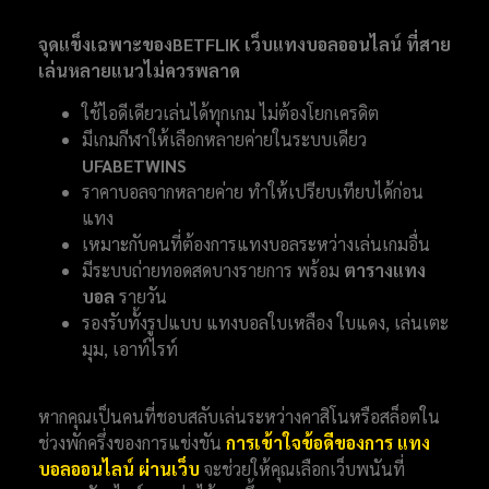
จุดแข็งเฉพาะของBETFLIK เว็บแทงบอลออนไลน์ ที่สาย
เล่นหลายแนวไม่ควรพลาด
ใช้ไอดีเดียวเล่นได้ทุกเกม ไม่ต้องโยกเครดิต
มีเกมกีฬาให้เลือกหลายค่ายในระบบเดียว
UFABETWINS
ราคาบอลจากหลายค่าย ทำให้เปรียบเทียบได้ก่อน
แทง
เหมาะกับคนที่ต้องการแทงบอลระหว่างเล่นเกมอื่น
มีระบบถ่ายทอดสดบางรายการ พร้อม
ตารางแทง
บอล
รายวัน
รองรับทั้งรูปแบบ
แทงบอลใบเหลือง ใบแดง
, เล่นเตะ
มุม, เอาท์ไรท์
หากคุณเป็นคนที่ชอบสลับเล่นระหว่างคาสิโนหรือสล็อตใน
ช่วงพักครึ่งของการแข่งขัน
การเข้าใจข้อดีของการ แทง
บอลออนไลน์ ผ่านเว็บ
จะช่วยให้คุณเลือกเว็บพนันที่