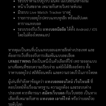
ระบบราคาแบบยุโรป มั่นคง ไม่เปลี่ยนกลางเกม
หน้าเว็บสะอาด เหมาะกับสายวิเคราะห์เกม
มีระบบ Live Match Tracker บางคู่
รายการบอลยุโรปครบแทบทุกลีก พร้อมอัปเดต
ตารางแทงบอล
ระบบรองรับเว็บ
แทงบอลมือถือ
ได้ทั้ง Android / iOS
โดยไม่ต้องโหลดแอป
หากคุณเป็นคนที่เน้นแทงบอลเฉพาะลีกต่างประเทศ และ
ต้องการเว็บที่รองรับการเดิมพันแบบละเอียด
UFABETWINS
ถือเป็นหนึ่งในตัวเลือกที่ใช่ เพราะออกแบบ
มาเพื่อคนที่ชอบความเรียบง่าย แต่ยังได้ฟีเจอร์ครบ ทั้ง
ราคาบอลยุโรป สถิติย้อนหลัง และความรวดเร็วในการโหลด
ผู้เล่นที่กำลังหาข้อมูลว่า
แทงบอลออนไลน์ เว็บไหนดี
ที่
ตอบโจทย์ทั้งเรื่องมาตรฐาน ความถูกต้อง และระบบต่าง
ประเทศ ควรพิจารณา
สมัครเว็บบอล
กับเว็บW88 เป็นทาง
เลือกที่เหมาะกับสาย
แทงบอล เอาท์ไรท์
หรือว่าบอลถ้วย
ระดับโลก