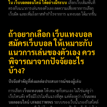
ใน เว็บบอลออนไลน์
ได้อย่างมีระบบ
เลือกเว็บเดิมพันที่
ตรงกับแนวการเล่นของตัวเอง ลดความเสี่ยงจากการเลือก
เว็บผิด และเพิ่มโอกาสทำกำไรจากการ แทงบอล ได้มากขึ้น
ถ้าอยากเลือก เว็บแทงบอล
สมัครเว็บบอล ให้เหมาะกับ
แนวการเล่นของตัวเอง ควร
พิจารณาจากปัจจัยอะไร
บ้าง?
ปัจจัยสำคัญที่ส่งผลต่อประสบการณ์ของผู้เล่น
การเลือก
เว็บแทงบอล
ให้เหมาะกับตนเอง ไม่ใช่แค่ดูว่า
เว็บไหนดัง หรือมีโปรโมชั่นแรงที่สุด แต่ต้องดูว่า
เว็บแทง
บอลออนไลน์ UFABETWINS
ระบบของเว็บนั้นรองรับสไตล์