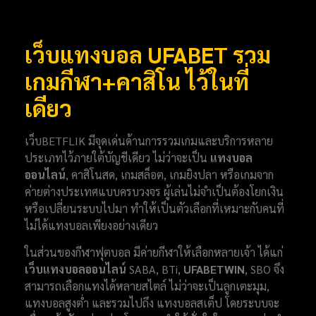
เว็บแทงบอล
UFABET
รวม
เกมกีฬา+คาสิโน ไว้ในที่
เดียว
เว็บ
BETFLIK
มีจุดเด่นด้านการรวมเกมและบริการหลาย
ประเภทไว้ภายใต้บัญชีเดียว ไม่ว่าจะเป็น
แทงบอล
ออนไลน์
,
คาสิโนสด
, เกม
สล็อต
, เกม
ยิงปลา
หรือเกมจาก
ค่ายต่างประเทศแบบครบวงจร ผู้เล่นไม่จำเป็นต้องโยกเงิน
หรือเปลี่ยนระบบไปมา ทำให้เป็นตัวเลือกที่เหมาะกับคนที่
ไม่ได้แทงบอลเพียงอย่างเดียว
ในส่วนของกีฬาฟุตบอล
มีค่ายกีฬาให้เลือกหลายเจ้า ได้แก่
เว็บแทงบอลออนไลน์
SABA, BTi,
UFABETWIN
, SBO จึง
สามารถเลือกแทงได้หลายสไตล์ ไม่ว่าจะเป็น
ลูกเตะมุม,
แทงบอลสูงต่ำ และรวมไปถึง แทงบอลสเต็ป
โดยระบบจะ