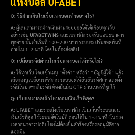
แทงบอล UFABET
Q: วิธีฝากเงินในเว็บแทงบอลทำอย่างไร?
A:
ผู้เล่นสามารถฝากเงินผ่านระบบออโต้ได้เกือบทุกเว็บ
อย่างเช่น
UFABETWINS
และ
เบทฟลิก
รองรับแอปธนาคาร
ทุกค่าย ขั้นต่ำเริ่มที่ 100–200 บาท ระบบจะปรับยอดทันที
ภายใน 1–2 นาที โดยไม่ต้องส่งสลิป
Q: เปลี่ยนรหัสผ่านในเว็บแทงบอลได้หรือไม่?
A:
ได้ทุกเว็บ โดยเข้าเมนู “ตั้งค่า” หรือว่า “บัญชีผู้ใช้” แล้ว
เลือกเมนูเปลี่ยนรหัสผ่าน ระบบจะให้ยืนยันรหัสเก่าและตั้ง
รหัสใหม่ หากลืมรหัส ต้องยืนยัน OTP ผ่านเบอร์ที่ผูกไว้
Q: เว็บแทงบอลเจ้าไหนถอนเงินเร็วที่สุด?
A:
UFABET
และรวมถึงเว็บ
เบทฟลิก
เป็นเว็บที่ระบบถอน
เงินเร็วที่สุด ใช้ระบบอัตโนมัติ ถอนได้ใน 1–3 นาที (ในช่วง
เวลาธนาคารปกติ) โดยไม่ต้องยื่นคำร้องหรือรออนุมัติจาก
แอดมิน