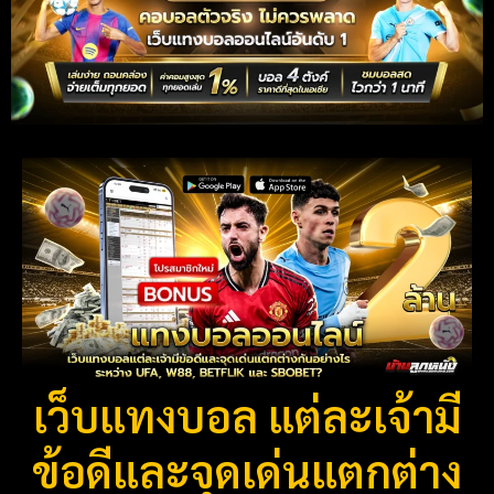
เว็บแทงบอล แต่ละเจ้ามี
ข้อดีและจุดเด่นแตกต่าง