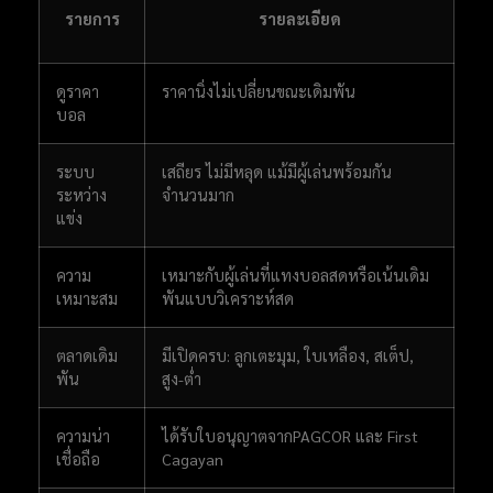
รายการ
รายละเอียด
ดูราคา
ราคานิ่งไม่เปลี่ยนขณะเดิมพัน
บอล
ระบบ
เสถียร ไม่มีหลุด แม้มีผู้เล่นพร้อมกัน
ระหว่าง
จำนวนมาก
แข่ง
ความ
เหมาะกับผู้เล่นที่แทงบอลสดหรือเน้นเดิม
เหมาะสม
พันแบบวิเคราะห์สด
ตลาดเดิม
มีเปิดครบ: ลูกเตะมุม, ใบเหลือง, สเต็ป,
พัน
สูง-ต่ำ
ความน่า
ได้รับใบอนุญาตจาก
PAGCOR และ First
เชื่อถือ
Cagayan