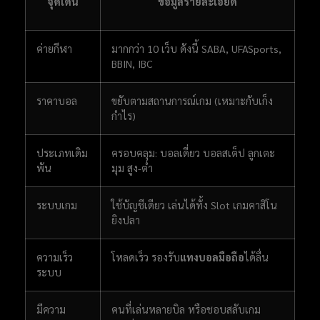
จุดเด่น
ข้อมูลรายละเอียด
ค่ายกีฬา
มากกว่า 10 เว็บ ดังนี้ SABA, UFASports,
BBIN, IBC
ราคาบอล
ขยับตามสถานการณ์เกม (เหมาะกับเก็ง
กำไร)
ประเภทเดิม
ครอบคลุม: บอลเดี่ยว บอลสเต็ป ลูกเตะ
พัน
มุม สูง-ต่ำ
ระบบเกม
ใช้บัญชีเดียว เล่นได้ทั้ง Slot เกมคาสิโน
ยิงปลา
ความเร็ว
โหลดเร็ว รองรับ
แทงบอลมือถือ
ได้ลื่น
ระบบ
มีความ
คนที่เล่นหลายบิล หรือชอบสลับเกม