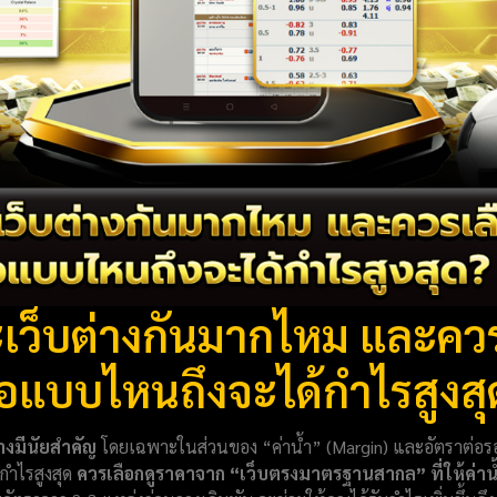
ว็บต่างกันมากไหม และควร
ือแบบไหนถึงจะได้กำไรสูงสุ
่างมีนัยสำคัญ
โดยเฉพาะในส่วนของ “ค่าน้ำ” (Margin) และอัตราต่อรอ
รกำไรสูงสุด
ควรเลือกดูราคาจาก “เว็บตรงมาตรฐานสากล” ที่ให้ค่าน้ำ