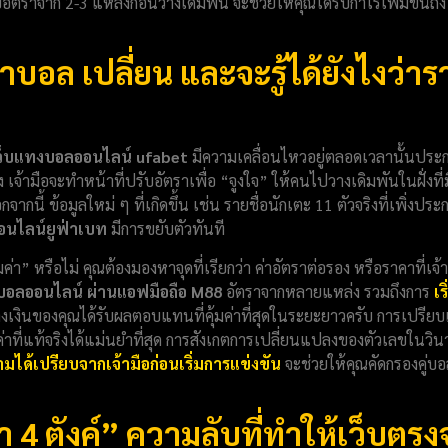
อัตราจาก 2-3 แหล่งก่อนวางเดิมพัน จะช่วยให้คุณได้รับกำไรเพิ่มขึ้
าบอล เปลี่ยน และจะรู้ได้ยังไงว่าร
ว็บแทงบอลออนไลน์ ufabet
มีความเคลื่อนไหวอยู่ตลอดเวลานั้นประก
 เจ้ามือจะทำหน้าที่ปรับอัตราเพื่อ “จูงใจ” ให้คนไปวางเดิมพันในฝั่งท
กจากนี้ ข้อมูลใหม่ ๆ ที่เกิดขึ้น เช่น รายชื่อนักเตะ 11 ตัวจริงที่เพิ่
อนไลน์ยูฟ่าเบท
มีการขยับตัวทันที
้มค่า” หรือไม่ คุณต้องมองหาจุดที่เรียกว่า ค่าอัตราต่อรอง หรือราคาที่
อลออนไลน์ ผ่านแอฟมือถือ M88
อัตราจากหลายแหล่ง รวมถึงการ
เ
งเงินของคุณได้รับผลตอบแทนที่คุ้มค่าที่สุดในระยะยาวครับ การเปรียบ
ูลค่าที่แท้จริงได้แม่นยำที่สุด การสังเกตการเปลี่ยนแปลงของตัวเลขในว
ได้เปรียบจากเจ้ามือก่อนเริ่มการแข่งขัน
จะช่วยให้คุณคัดกรองคู่บ
4 ตังค์” ความลับที่ทำให้เว็บตรงจ