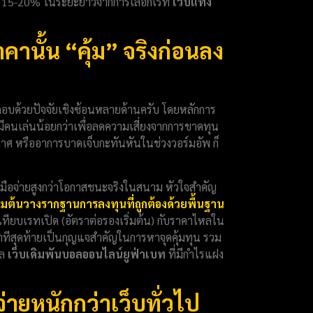
นถึง 15-20% ในระยะยาวจากการเลือกเรท
เว็บแทง
าคานั้น “คุ้ม” จริงก่อนลง
อบด้วยปัจจัยเชิงซ้อนหลายด้านครับ โดยหลักการ
ี่มีคนเล่นน้อยกว่าเพื่อลดความเสี่ยงจากการขาดทุน
งประกาศ หรืออาการบาดเจ็บกะทันหันในช่วงวอร์มอัพ ก็
เจ้ามือจ่ายสูงกว่าโอกาสชนะจริงในสนาม หัวใจสำคัญ
ริ่มต้นวางรากฐานการลงทุนที่ถูกต้องด้วยพื้นฐาน
เทียบเรทเปิด (อัตราต่อรองเริ่มต้น) กับราคาไหลใน
ินาทีสุดท้ายเป็นกุญแจสำคัญในการหาจุดคุ้มทุน รวม
อล
เว็บเดิมพันบอลออนไลน์ยูฟ่าเบท
ที่มีกำไรแฝง
่ายหนักกว่าเว็บทั่วไป