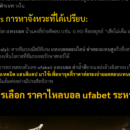
ูฟ่าเบท
วงใน
การหาจังหวะที่ได้เปรียบ:
ือก
แทงบอล
น้ำแดงที่จ่ายติดลบ (เช่น -0.90) คือกลยุทธ์ “เสียไม่เต็ม แต
ly):
หากทีมรองมีสถิติเกม
แทงบอลออนไลน์ ค่าตอบแทนสูง
รับที่เ
องเห็นโอกาสที่ทีมรองจะรักษาสกอร์ได้
การตรวจสอบตัวเลข
ufabet แทงบอล ค่าน้ำดี
จากแหล่งอ้างอิงสากล
เ
เทคนิค แฮนดิแคป มาใช้เพื่อหาจุดที่ราคาต่อรองจ่ายผลตอบแทนคุ
มีแต้มต่ออย่างมีประสิทธิภาพ
ารเลือก ราคาไหลบอล ufabet ระหว่