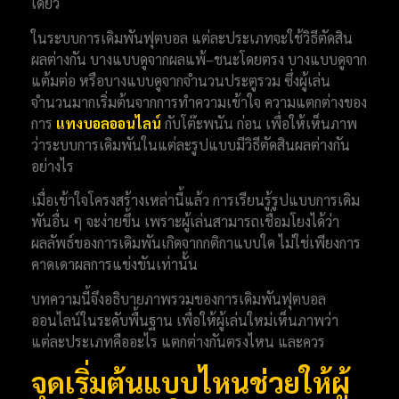
เดียว
ในระบบการเดิมพันฟุตบอล แต่ละประเภทจะใช้วิธีตัดสิน
ผลต่างกัน บางแบบดูจากผลแพ้–ชนะโดยตรง บางแบบดูจาก
แต้มต่อ หรือบางแบบดูจากจำนวนประตูรวม ซึ่งผู้เล่น
จำนวนมากเริ่มต้นจากการทำความเข้าใจ
ความแตกต่างของ
การ
แทงบอลออนไลน์
กับโต๊ะพนัน
ก่อน เพื่อให้เห็นภาพ
ว่าระบบการเดิมพันในแต่ละรูปแบบมีวิธีตัดสินผลต่างกัน
อย่างไร
เมื่อเข้าใจโครงสร้างเหล่านี้แล้ว การเรียนรู้รูปแบบการเดิม
พันอื่น ๆ จะง่ายขึ้น เพราะผู้เล่นสามารถเชื่อมโยงได้ว่า
ผลลัพธ์ของการเดิมพันเกิดจากกติกาแบบใด ไม่ใช่เพียงการ
คาดเดาผลการแข่งขันเท่านั้น
บทความนี้จึงอธิบายภาพรวมของการเดิมพันฟุตบอล
ออนไลน์ในระดับพื้นฐาน เพื่อให้ผู้เล่นใหม่เห็นภาพว่า
แต่ละประเภทคืออะไร แตกต่างกันตรงไหน และควร
จุดเริ่มต้นแบบไหนช่วยให้ผู้