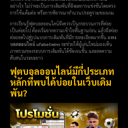
อย่างไร ไม่ว่าจะเป็นการเดิมพันที่อิงผลการแข่งขันโดยตรง
การใช้แต้มต่อ หรือการพิจารณาจำนวนประตูรวมของเกม
การเรียนรู้ฟุตบอลออนไลน์จึงควรเป็นกระบวนการที่ค่อย
เป็นค่อยไป ต้องเริ่มจากความเข้าใจพื้นฐานก่อน แล้วจึงค่อย
ต่อยอดไปสู่รูปแบบการเดิมพันที่มีรายละเอียดมากขึ้น
แทง
บอลออนไลน์ ufabetwins
จะช่วยให้ผู้เล่นใหม่มองเห็น
ภาพรวมของระบบการเดิมพันได้ชัดเจนขึ้น และลดความ
สับสนในระยะยาว
ฟุตบอลออนไลน์มีกี่ประเภท
หลักที่พบได้บ่อยในเว็บเดิม
พัน?