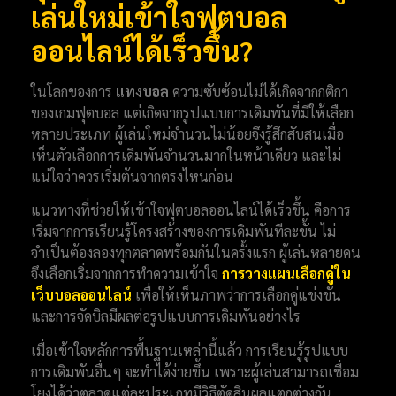
เล่นใหม่เข้าใจฟุตบอล
ออนไลน์ได้เร็วขึ้น?
ในโลกของการ
แทงบอล
ความซับซ้อนไม่ได้เกิดจากกติกา
ของเกมฟุตบอล แต่เกิดจากรูปแบบการเดิมพันที่มีให้เลือก
หลายประเภท ผู้เล่นใหม่จำนวนไม่น้อยจึงรู้สึกสับสนเมื่อ
เห็นตัวเลือกการเดิมพันจำนวนมากในหน้าเดียว และไม่
แน่ใจว่าควรเริ่มต้นจากตรงไหนก่อน
แนวทางที่ช่วยให้เข้าใจฟุตบอลออนไลน์ได้เร็วขึ้น คือการ
เริ่มจากการเรียนรู้โครงสร้างของการเดิมพันทีละขั้น ไม่
จำเป็นต้องลองทุกตลาดพร้อมกันในครั้งแรก ผู้เล่นหลายคน
จึงเลือกเริ่มจากการทำความเข้าใจ
การวางแผนเลือกคู่ใน
เว็บบอลออนไลน์
เพื่อให้เห็นภาพว่าการเลือกคู่แข่งขัน
และการจัดบิลมีผลต่อรูปแบบการเดิมพันอย่างไร
เมื่อเข้าใจหลักการพื้นฐานเหล่านี้แล้ว การเรียนรู้รูปแบบ
การเดิมพันอื่นๆ จะทำได้ง่ายขึ้น เพราะผู้เล่นสามารถเชื่อม
โยงได้ว่าตลาดแต่ละประเภทมีวิธีตัดสินผลแตกต่างกัน