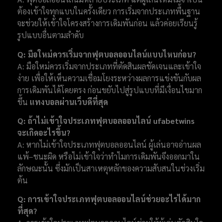
ต้องเข้าใจทุกแบบในครั้งเดียว การเริ่มจากประเภทพื้นฐาน
จะช่วยให้เข้าใจโครงสร้างการเดิมพันก่อน แล้วค่อยเรียนรู้
รูปแบบอื่นตามลำดับ
Q: มือใหม่ควรเริ่มจากฟุตบอลออนไลน์แบบไหนก่อน?
A: มือใหม่ควรเริ่มจากประเภทที่ตัดสินผลชัดเจนและเข้าใจ
ง่าย เพื่อให้เห็นความเชื่อมโยงระหว่างผลการแข่งขันกับผล
การเดิมพันได้โดยตรง ก่อนขยับไปสู่รูปแบบที่มีเงื่อนไขมาก
ขึ้น
แทงบอลผ่านเว็บดีที่สุด
Q: ถ้าไม่เข้าใจประเภทฟุตบอลออนไลน์
ufabetwins
จะเกิดอะไรขึ้น?
A: หากไม่เข้าใจประเภทฟุตบอลออนไลน์ ผู้เล่นอาจอ่านผล
แพ้–ชนะผิด หรือไม่เข้าใจว่าทำไมการเดิมพันจึงออกมาใน
ลักษณะนั้น ซึ่งมักเป็นสาเหตุหลักของความสับสนในช่วงเริ่ม
ต้น
Q: การเข้าใจประเภทฟุตบอลออนไลน์ช่วยอะไรได้มาก
ที่สุด?