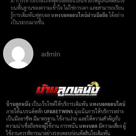
A: การเข้าใจประเภทฟุตบอลออนไลน์ช่วยให้ผู้เล่นตัดสินใจ
บนพื้นฐานของความเข้าใจ ไม่ใช่การเดา และสามารถเรียน
รู้การเดิมพันฟุตบอล
แทงบอลออนไลน์ผ่านมือถือ
ได้อย่าง
เป็นระบบมากขึ้น
admin
บ้านลูกหนัง
เป็นเว็บไซต์ให้บริการเดิมพัน
แทงบอลออนไลน์
ภายใต้แบรนด์หลัก
UFABETWINS
มุ่งเน้นการให้บริการอย่าง
เป็นมืออาชีพ มีมาตรฐาน ใช้งานง่าย และให้ความสำคัญกับ
ความน่าเชื่อถือของผู้ใช้งาน การพนัน
แทงบอล
มีความเสี่ยง ผู้
ใช้งานควรพิจารณาอย่างรอบคอบก่อนตัดสินใจเดิมพัน