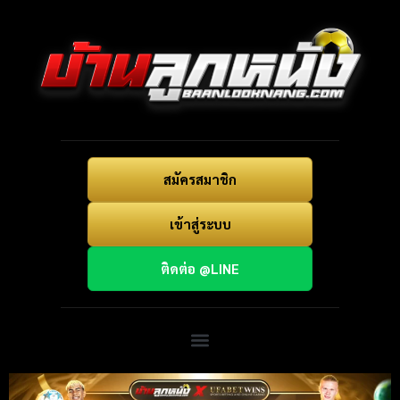
สมัครสมาชิก
เข้าสู่ระบบ
ติดต่อ @LINE