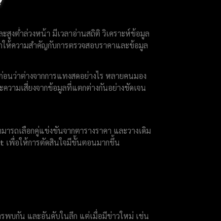
ูงต่ำล่วงหน้า มีเวลาอ่านสถิติ วิเคราะห์ข้อมูล
กให้ความสำคัญกับการตรวจสอบราคาและข้อมูล
ดก่อนว่าต่างจากการแทงสดอย่างไร หลายคนมอง
ะความเสี่ยงจากข้อมูลที่แตกต่างกันอย่างชัดเจน
นสามารถเลือกคู่แข่งขันจากตารางราคา และวางเดิม
t
เพื่อให้การตัดสินใจมีขั้นตอนมากขึ้น
ารพบกัน และอันดับในลีก แต่เมื่อมีข่าวใหม่ เช่น