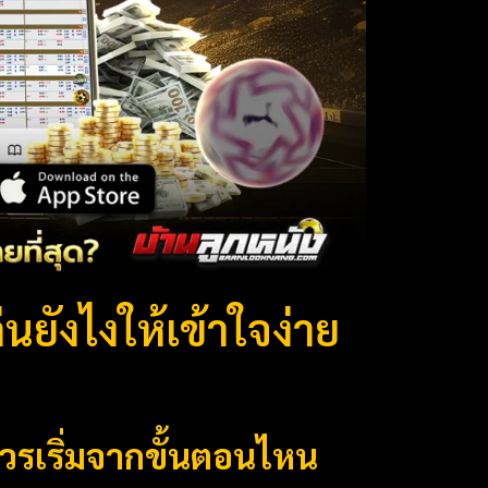
นยังไงให้เข้าใจง่าย
วรเริ่มจากขั้นตอนไหน