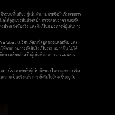
ีระบบที่เสถียร ผู้เล่นจำนวนมากจึงมักเริ่มจากการ
ดให้ดูคู่แข่งขันล่วงหน้า ตรวจสอบราคา และจัด
งช่วงแข่งขันจริง และยังเป็นแนวทางที่ผู้เล่นบาง
า
ufabet
เปรียบเทียบข้อมูลของแต่ละทีม และ
ให้กระบวนการตัดสินใจเป็นระบบมากขึ้น ไม่ได้
ีกทางเลือกสำหรับผู้เล่นที่ต้องการวางแผนล่วง
อย่างไร เหมาะกับผู้เล่นลักษณะไหน และควรเริ่ม
ามเป็นจริงแล้ว การตัดสินใจยังคงขึ้นอยู่กับ