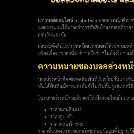
แทงบอลออนไลน์ ufabetwin
บอลล่วงหน้าคือการ
และวางแผนได้มากกว่าการตัดสินใจแบบสดที่ราคาเปล
ก่อนวันแข่งขัน
ก่อนจะตัดสินใจว่า
เทคนิคแทงบอลให้เข้า
บอลล่
เพียงเรื่อง “ราคานิ่งกว่า” หรือว่า “ไม่ต้องรีบ”
ความหมายของบอลล่วงหน้า
บอลล่วงหน้าคือ ตลาดเดิมพันที่เปิดก่อนวันแข่งขั
พันได้ทันทีแม้การแข่งขันยังไม่เริ่มต้น รูปแบบนี้จ
ในตลาดล่วงหน้า จะมีราคาให้เลือกเหมือนกับตลาดปก
ราคาแฮนดิแคป
ราคาสูง–ต่ำ
ราคาผลแพ้–ชนะ
ราคาที่แสดงในช่วงแรกมักสะท้อนข้อมูลพื้นฐาน
ว