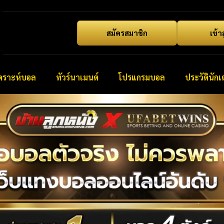
สมัครสมาชิก
เข้า
เคราะห์บอล
ทัวร์นาเมนต์
โปรแกรมบอล
ประวัตินักเ